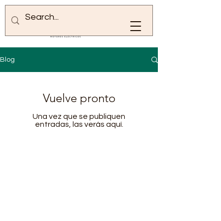
Blog
Vuelve pronto
Una vez que se publiquen
entradas, las verás aquí.
Contacto
Lunes a viernes de 7:00-12:30 y de 13:30-
17:00
(+57)
3223561835
-
3143113330
(+57)
601 4769752