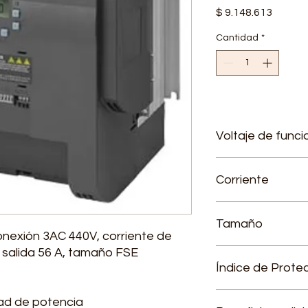
Precio
$ 9.148.613
Cantidad
*
Voltaje de func
Equipos para tensió
Corriente
Corriente de entr
Tamaño
Corriente de sali
onexión 3AC 440V, corriente de
 salida 56 A, tamaño FSE
FSE
Índice de Prote
Ancho: 245.0 mm
Alto: 264.5 mm
Largo: 209.0 mm
IP20
ad de potencia