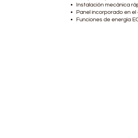
Instalación mecánica ráp
Panel incorporado en el
Funciones de energía EC
Contacto
Lunes a viernes de 7:00-1
(+57) 3223561835 - 314311
(+57) 601 4769752
transformotorco@gmail
ventas@transformotor.c