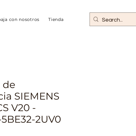
baja con nosotros
Tienda
 de
cia SIEMENS
S V20 -
-5BE32-2UV0