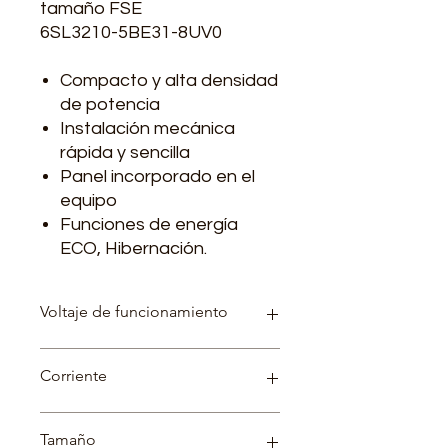
tamaño FSE
6SL3210-5BE31-8UV0
Compacto y alta densidad
de potencia
Instalación mecánica
rápida y sencilla
Panel incorporado en el
equipo
Funciones de energía
ECO, Hibernación.
Voltaje de funcionamiento
Equipos para tensión de conexión
Corriente
3AC 440V
Corriente de entrada: 49.5 A
Tamaño
Corriente de salida: 42.5 A