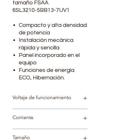
tamaño FSAA
6SL3210-5BB13-7UV1
Compacto y alta densidad
de potencia
Instalación mecánica
rápida y sencilla
Panel incorporado en el
equipo
Funciones de energía
ECO, Hibernación.
Voltaje de funcionamiento
Equipos para tensión de conexión
Corriente
2AC 220 V
Corriente de entrada: 6.2 A
Tamaño
Corriente de salida: 2.3 A