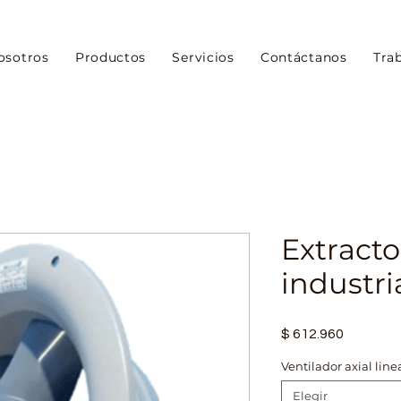
osotros
Productos
Servicios
Contáctanos
Tra
Extracto
industri
Precio
$ 612.960
Ventilador axial linea
Elegir