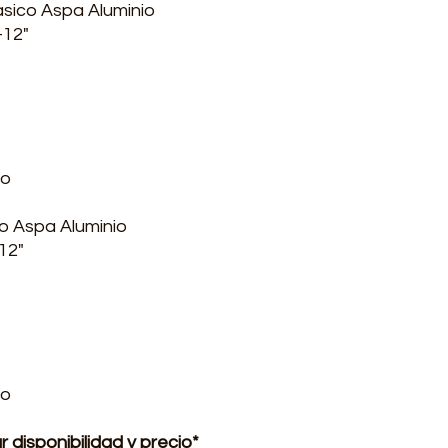
ásico Aspa Aluminio
-12"
do
ico Aspa Aluminio
12"
do
 disponibilidad y precio*