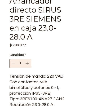
Arrancador
directo SIRUS
3RE SIEMENS
en caja 23.0-
28.0 A
Precio
$ 789.877
Cantidad
*
Tensión de mando: 220 VAC
Con contactor, relé
bimetálico y botones 0 - I,
protección IP65 (3RE)
Tipo: 3RE6100-4NA27-1AN2
Regulación 23.0-28.0 A