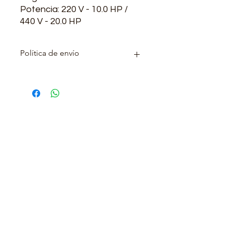
Potencia: 220 V - 10.0 HP /
440 V - 20.0 HP
Política de envío
Se realizan envíos a todo el país,
este tiene un costo adicional
Contacto
Lunes a viernes de 7:00-12:30 y de 13:30-
17:00
(+57)
3223561835
-
3143113330
(+57)
601 4769752
transformotorco@gmail.com
ventas@transformotor.com.co
facturacion.transformotor@gmail.com
Carrera 24 No. 12-27, Barrio Ricaurte,
Bogotá, Colombia
Enlaces rápidos
Trabaja con nosotros