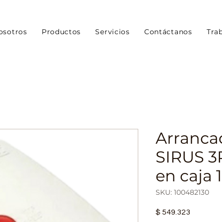
osotros
Productos
Servicios
Contáctanos
Tra
Arranca
SIRUS 3
en caja 1
SKU: 100482130
Precio
$ 549.323