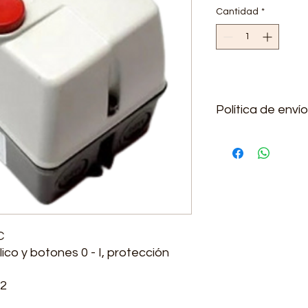
Cantidad
*
Política de envío
Se realizan envíos a 
adicional
C
ico y botones 0 - I, protección
N2