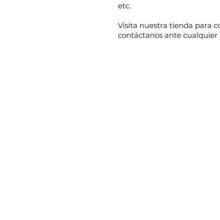
etc.
Visita nuestra tienda para c
contáctanos ante cualquier
Contacto
Lunes a viernes de 7:00-1
(+57) 3223561835 - 314311
(+57) 601 4769752
transformotorco@gmail
ventas@transformotor.c
facturacion.transformo
Carrera 24 No. 12-27, Bar