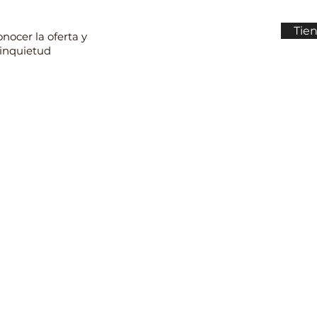
Tie
onocer la oferta y
 inquietud
2:30 y de 13:30-17:00
3330
.com
om.co
Cambio
tor@gmail.com
P
rio Ricaurte, Bogotá, Colombia
Política de trat