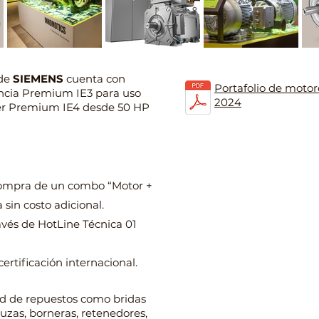
de
SIEMENS
cuenta con
Portafolio de motor
encia Premium IE3 para uso
2024
per Premium IE4 desde 50 HP
compra de un combo “Motor +
 sin costo adicional.
avés de HotLine Técnica 01
rtificación internacional.
d de repuestos como bridas
ruzas, borneras, retenedores,