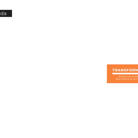
nda
Enlaces rápidos
Trabaja con nosotros
Nosotros
Productos
Servicios
Blog
Tienda
s, devoluciones y garantías
eticiones, quejas y reclamos
Encuesta de satisfacción
amiento de datos personales