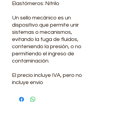
Elastómeros: Nitrilo
Un sello mecánico es un
dispositivo que permite unir
sistemas o mecanismos,
evitando la fuga de fluidos,
conteniendo la presión, o no
permitiendo el ingreso de
contaminación.
El precio incluye IVA, pero no
incluye envio
Contacto
Lunes a viernes de 7:00-12:30 y de 13:30-
17:00
(+57)
3223561835
-
3143113330