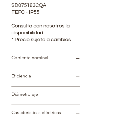
SD075183CQA
TEFC - IP55
Consulta con nosotros la
disponibilidad
* Precio sujeto a cambios
Corriente nominal
220 V - 178 A / 380 V - 103 A / 440 V
Eficiencia
- 89 A
95.4%
Diámetro eje
55 mm - 50 mm
Características eléctricas
Factor de servicio: 1.15