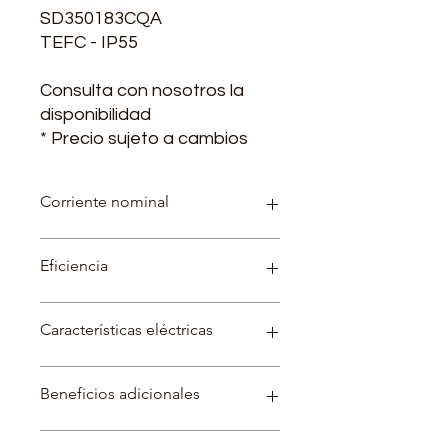
SD350183CQA
TEFC - IP55
Consulta con nosotros la
disponibilidad
* Precio sujeto a cambios
Corriente nominal
220 V - 844 A / 380V - 489 A / 440 V -
Eficiencia
422A
96.3%
Características eléctricas
Factor de servicio: 1.15
Beneficios adicionales
Categoría: N
Temperatura ambiente 40 ºC a
1000msnm
Garantía de 2 años.