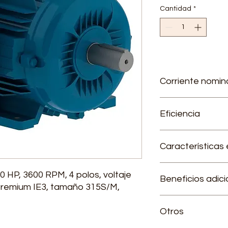
Cantidad
*
Corriente nomin
220 V - 562 A / 380V 
Eficiencia
96,1 %
Características 
Factor de servicio
 HP, 3600 RPM, 4 polos, voltaje
Beneficios adici
Categoría: N
 Premium IE3, tamaño 315S/M,
Temperatura amb
Tensión 220/380/
Garantía de 2 añ
Otros
Cumple reglamen