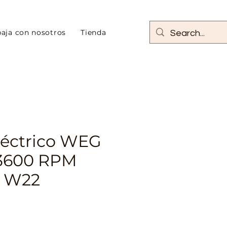
baja con nosotros
Tienda
léctrico WEG
3600 RPM
o W22
o