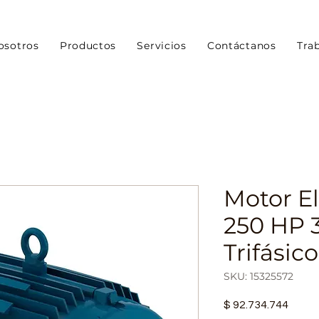
osotros
Productos
Servicios
Contáctanos
Tra
Motor E
250 HP 
Trifásic
SKU: 15325572
Preci
$ 92.734.744