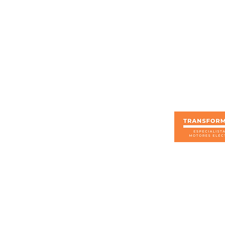
formación sobre este producto
otros
Enlaces rápidos
Trabaja con nosotros
Nosotros
Productos
Servicios
Blog
Tienda
s, devoluciones y garantías
eticiones, quejas y reclamos
Encuesta de satisfacción
amiento de datos personales