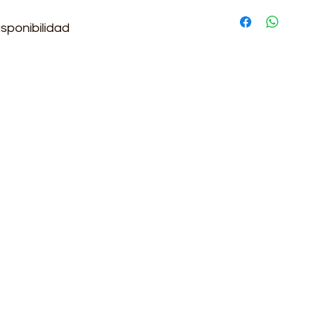
Si requieres más in
comunicate con nos
sponibilidad
2:30 y de 13:30-17:00
3330
.com
om.co
Cambio
tor@gmail.com
P
rio Ricaurte, Bogotá, Colombia
Política de trat