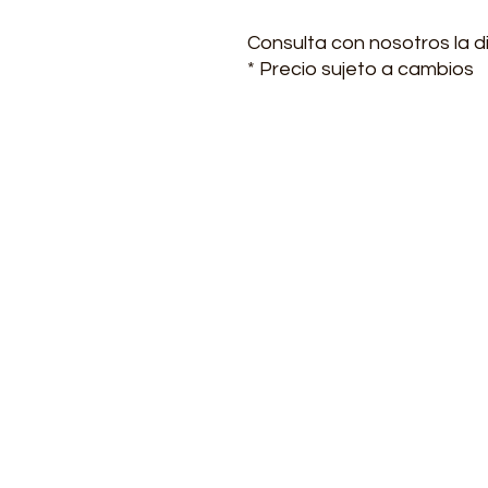
Consulta con nosotros la di
* Precio sujeto a cambios
Contacto
Lunes a viernes de 7:00-1
(+57) 3223561835 - 314311
(+57) 601 4769752
transformotorco@gmail
ventas@transformotor.c
facturacion.transformo
Carrera 24 No. 12-27, Bar