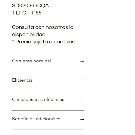
SD020363CQA
TEFC - IP55
Consulta con nosotros la
disponibilidad
* Precio sujeto a cambios
Corriente nominal
220 V - 49 A / 380V - 28,4 A / 440 V -
Eficiencia
24,5 A
92,2 %
Características eléctricas
Factor de servicio: 1.15
Beneficios adicionales
Categoría: N
Temperatura ambiente 40 ºC a
1000msnm
Garantía de 2 años.