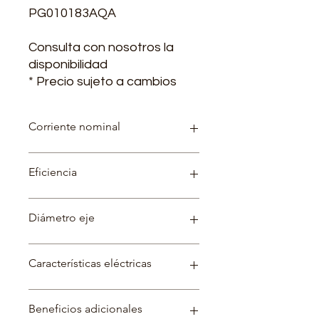
PG010183AQA
Consulta con nosotros la
disponibilidad
* Precio sujeto a cambios
Corriente nominal
220 V - 25.4 A /380 V - 14.7 / 440 V -
Eficiencia
12.7 A
92 %
Diámetro eje
mm
Características eléctricas
Beneficios adicionales
Factor de servicio: 1.15