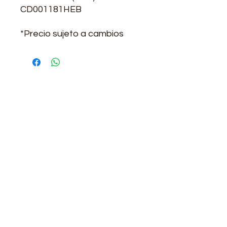
CD001181HEB
*Precio sujeto a cambios
Contacto
Lunes a viernes de 7:00-12:30 y de 13:30-
17:00
(+57)
3223561835
-
3143113330
(+57)
601 4769752
transformotorco@gmail.com
ventas@transformotor.com.co
facturacion.transformotor@gmail.com
Carrera 24 No. 12-27, Barrio Ricaurte,
Bogotá, Colombia
Enlaces rápidos
Trabaja con nosotros
Nosotros
Productos
Servicios
Blog