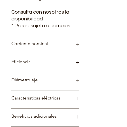
Consulta con nosotros la
disponibilidad
* Precio sujeto a cambios
Corriente nominal
220 V - 2.16 A / 440 V - 1.08 A
Eficiencia
76.8 %
Diámetro eje
mm
Características eléctricas
Beneficios adicionales
Factor de servicio: 1.15
Categoría: N