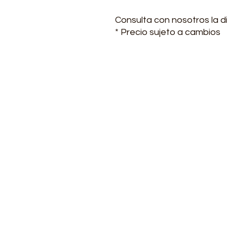
Consulta con nosotros la di
* Precio sujeto a cambios
Contacto
Lunes a viernes de 7:00-1
(+57) 3223561835 - 314311
(+57) 601 4769752
transformotorco@gmail
ventas@transformotor.c
facturacion.transformo
Carrera 24 No. 12-27, Bar