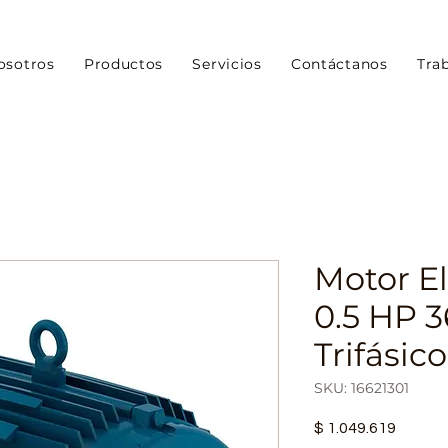
osotros
Productos
Servicios
Contáctanos
Tra
Motor E
0.5 HP 
Trifásic
SKU: 16621301
Precio
$ 1.049.619