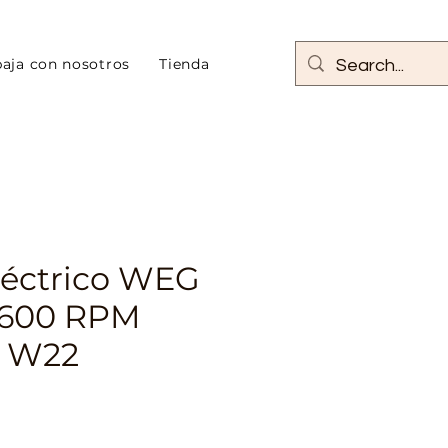
baja con nosotros
Tienda
léctrico WEG
3600 RPM
o W22