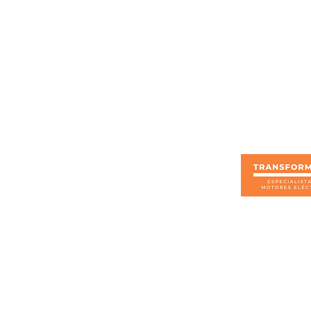
formación sobre este producto
otros
Enlaces rápidos
Trabaja con nosotros
Nosotros
Productos
Servicios
Blog
Tienda
s, devoluciones y garantías
eticiones, quejas y reclamos
Encuesta de satisfacción
amiento de datos personales