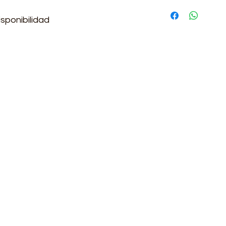
Si requieres más in
comunicate con nos
sponibilidad
2:30 y de 13:30-17:00
3330
.com
om.co
Cambio
tor@gmail.com
P
rio Ricaurte, Bogotá, Colombia
Política de trat