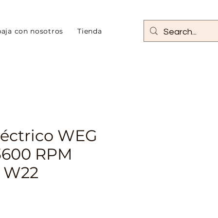
baja con nosotros
Tienda
léctrico WEG
3600 RPM
o W22
o