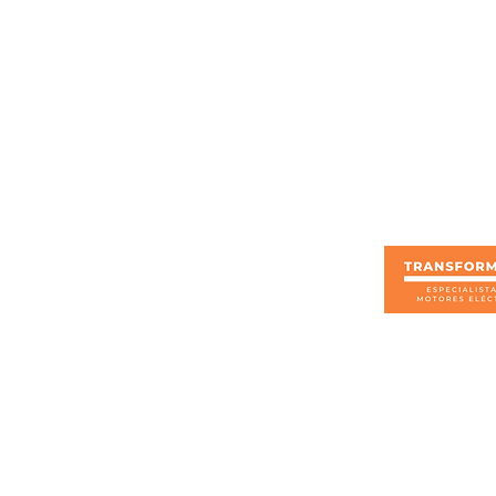
formación sobre este producto
otros
Enlaces rápidos
Trabaja con nosotros
Nosotros
Productos
Servicios
Blog
Tienda
s, devoluciones y garantías
eticiones, quejas y reclamos
Encuesta de satisfacción
amiento de datos personales