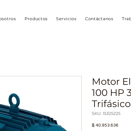
osotros
Productos
Servicios
Contáctanos
Tra
Motor E
100 HP 
Trifásic
SKU: 15325225
Preci
$ 40.953.636