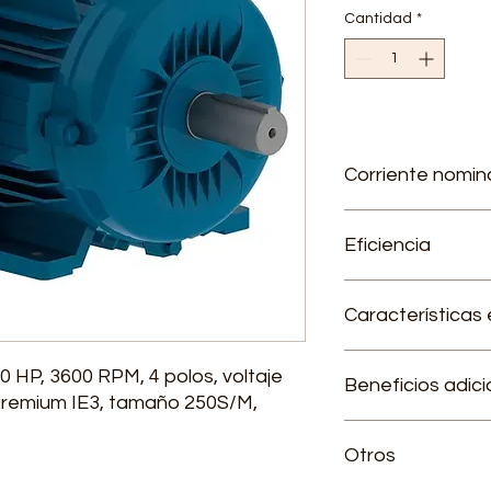
Cantidad
*
Corriente nomin
220 V - 236 A / 380V 
Eficiencia
94.2 %
Características 
Factor de servicio
 HP, 3600 RPM, 4 polos, voltaje
Beneficios adici
Categoría: N
 Premium IE3, tamaño 250S/M,
Temperatura amb
Tensión 220/380/
Garantía de 2 añ
Otros
Cumple reglamen