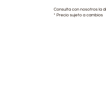
Consulta con nosotros la di
* Precio sujeto a cambios
Contacto
Lunes a viernes de 7:00-1
(+57) 3223561835 - 314311
(+57) 601 4769752
transformotorco@gmail
ventas@transformotor.c
facturacion.transformo
Carrera 24 No. 12-27, Bar