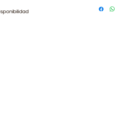
Si requieres más in
comunicate con nos
sponibilidad
2:30 y de 13:30-17:00
3330
.com
om.co
Cambio
tor@gmail.com
P
rio Ricaurte, Bogotá, Colombia
Política de trat